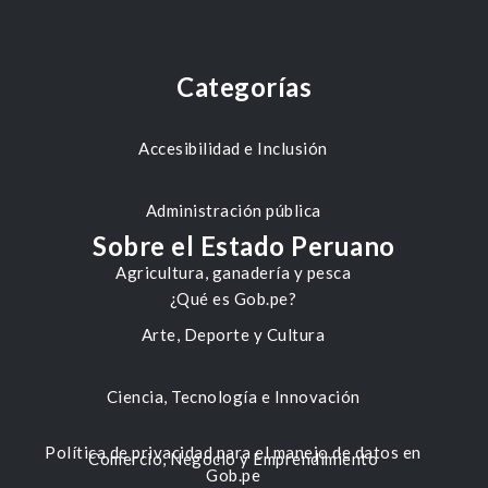
Categorías
Accesibilidad e Inclusión
Administración pública
Sobre el Estado Peruano
Agricultura, ganadería y pesca
¿Qué es Gob.pe?
Arte, Deporte y Cultura
Ciencia, Tecnología e Innovación
Política de privacidad para el manejo de datos en
Comercio, Negocio y Emprendimiento
Gob.pe