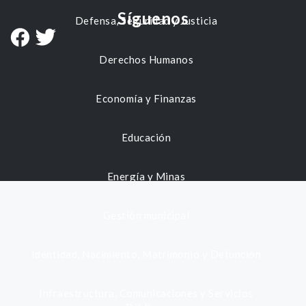
Síguenos
Defensa, Seguridad y Justicia
Derechos Humanos
Economía y Finanzas
Educación
Energía y Minas
Gestión municipal
Identidad, Nacimiento, Matrimonio y Defunción
Infraestructura, Comunicaciones y Servicios