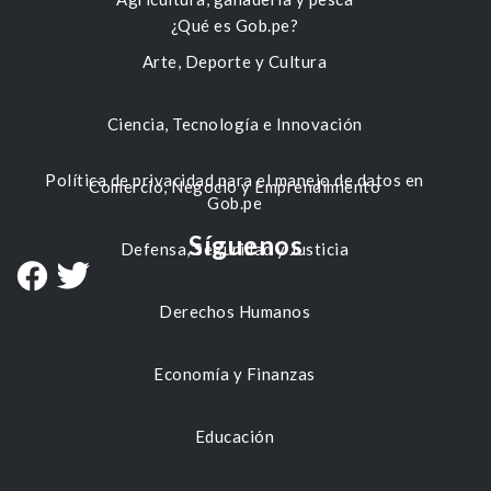
¿Qué es Gob.pe?
Arte, Deporte y Cultura
Ciencia, Tecnología e Innovación
Política de privacidad para el manejo de datos en
Comercio, Negocio y Emprendimiento
Gob.pe
Síguenos
Defensa, Seguridad y Justicia
Derechos Humanos
Economía y Finanzas
Educación