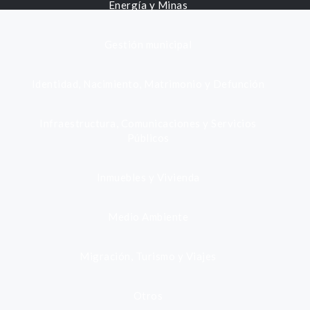
Energía y Minas
Gestión municipal
Identidad, Nacimiento, Matrimonio y Defunción
Infraestructura, Comunicaciones y Servicios
Públicos
Inmuebles y Vivienda
Medio Ambiente
Migración, Turismo y Viajes
Otros