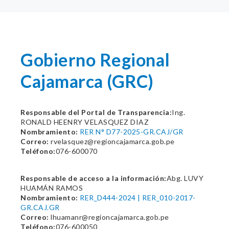
Gobierno Regional
Cajamarca (GRC)
Responsable del Portal de Transparencia:
Ing.
RONALD HEENRY VELASQUEZ DIAZ
Nombramiento:
RER N° D77-2025-GR.CAJ/GR
Correo:
rvelasquez@regioncajamarca.gob.pe
Teléfono:
076-600070
Responsable de acceso a la información:
Abg. LUVY
HUAMÁN RAMOS
Nombramiento:
RER_D444-2024 | RER_010-2017-
GR.CAJ.GR
Correo:
lhuamanr@regioncajamarca.gob.pe
Teléfono:
076-600050