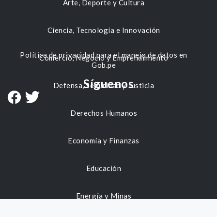
Arte, Deporte y Cultura
Ciencia, Tecnología e Innovación
Política de privacidad para el manejo de datos en
Comercio, Negocio y Emprendimiento
Gob.pe
Síguenos
Defensa, Seguridad y Justicia
Derechos Humanos
Economía y Finanzas
Educación
Energía y Minas