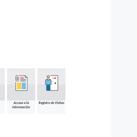
Acceso a la
Registro de Visitas
información