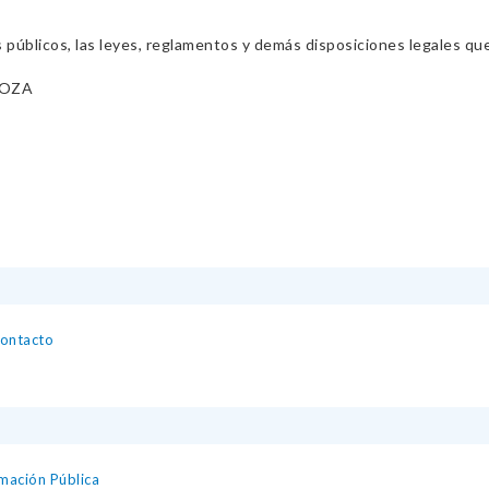
s públicos, las leyes, reglamentos y demás disposiciones legales qu
DOZA
contacto
mación Pública