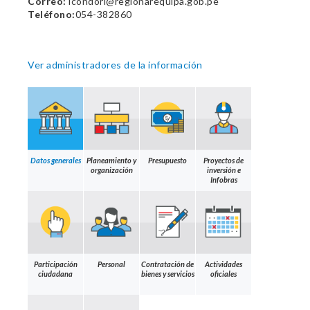
Correo:
lcondori@regionarequipa.gob.pe
Teléfono:
054-382860
Ver administradores de la información
Datos generales
Planeamiento y
Presupuesto
Proyectos de
organización
inversión e
Infobras
Participación
Personal
Contratación de
Actividades
ciudadana
bienes y servicios
oficiales