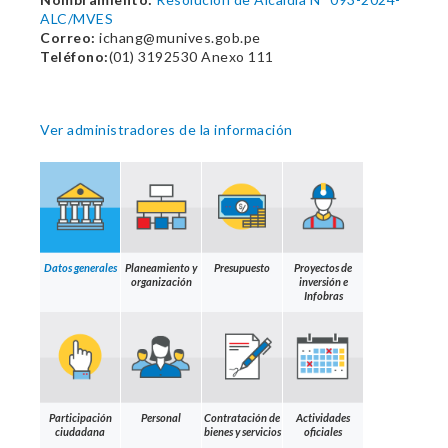
ALC/MVES
Correo:
ichang@munives.gob.pe
Teléfono:
(01) 3192530 Anexo 111
Ver administradores de la información
Datos generales
Planeamiento y
Presupuesto
Proyectos de
organización
inversión e
Infobras
Participación
Personal
Contratación de
Actividades
ciudadana
bienes y servicios
oficiales