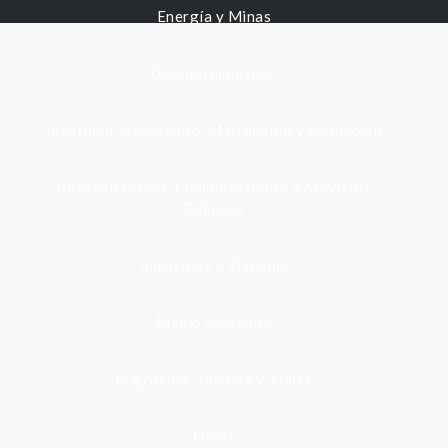
Energía y Minas
Gestión municipal
Identidad, Nacimiento, Matrimonio y Defunción
Infraestructura, Comunicaciones y Servicios
Públicos
Inmuebles y Vivienda
Medio Ambiente
Migración, Turismo y Viajes
Otros