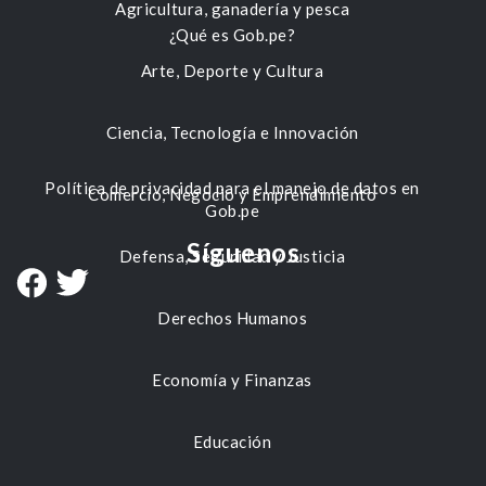
Agricultura, ganadería y pesca
¿Qué es Gob.pe?
Arte, Deporte y Cultura
Ciencia, Tecnología e Innovación
Política de privacidad para el manejo de datos en
Comercio, Negocio y Emprendimiento
Gob.pe
Síguenos
Defensa, Seguridad y Justicia
Derechos Humanos
Economía y Finanzas
Educación