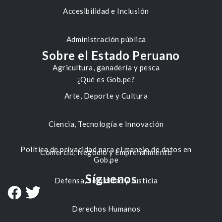
Accesibilidad e Inclusión
Administración pública
Sobre el Estado Peruano
Agricultura, ganadería y pesca
¿Qué es Gob.pe?
Arte, Deporte y Cultura
Ciencia, Tecnología e Innovación
Política de privacidad para el manejo de datos en
Comercio, Negocio y Emprendimiento
Gob.pe
Síguenos
Defensa, Seguridad y Justicia
Derechos Humanos