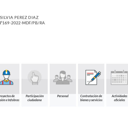
SILVIA PEREZ DIAZ
º169-2022-MDF/PB/RA
royectos de
Participación
Personal
Contratación de
Actividades
sión e Infobras
ciudadana
bienes y servicios
oficiales