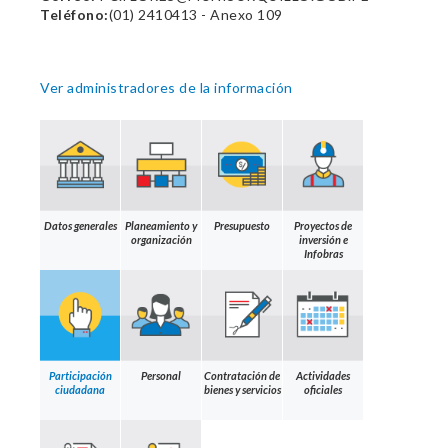
Teléfono:
(01) 2410413 - Anexo 109
Ver administradores de la información
Datos generales
Planeamiento y
Presupuesto
Proyectos de
organización
inversión e
Infobras
Participación
Personal
Contratación de
Actividades
ciudadana
bienes y servicios
oficiales