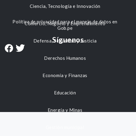
Ciencia, Tecnología e Innovación
Política de privacidad para el manejo de datos en
Comercio, Negocio y Emprendimiento
Gob.pe
Síguenos
Defensa, Seguridad y Justicia
Derechos Humanos
Economía y Finanzas
Educación
Energía y Minas
Gestión municipal