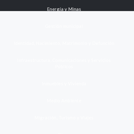
Energía y Minas
Gestión municipal
Identidad, Nacimiento, Matrimonio y Defunción
Infraestructura, Comunicaciones y Servicios
Públicos
Inmuebles y Vivienda
Medio Ambiente
Migración, Turismo y Viajes