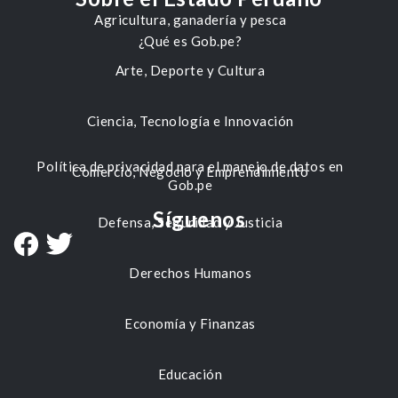
Agricultura, ganadería y pesca
¿Qué es Gob.pe?
Arte, Deporte y Cultura
Ciencia, Tecnología e Innovación
Política de privacidad para el manejo de datos en
Comercio, Negocio y Emprendimiento
Gob.pe
Síguenos
Defensa, Seguridad y Justicia
Derechos Humanos
Economía y Finanzas
Educación