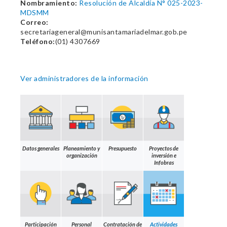
Nombramiento:
Resolución de Alcaldía N° 025-2023-
MDSMM
Correo:
secretariageneral@munisantamariadelmar.gob.pe
Teléfono:
(01) 4307669
Ver administradores de la información
Datos generales
Planeamiento y
Presupuesto
Proyectos de
organización
inversión e
Infobras
Participación
Personal
Contratación de
Actividades