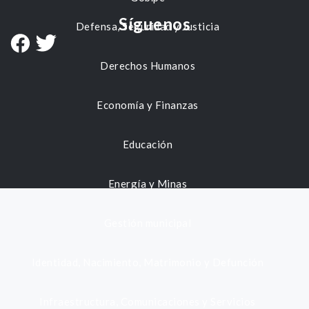
Síguenos
Defensa, Seguridad y Justicia
Derechos Humanos
Economía y Finanzas
Educación
Energía y Minas
Gestión municipal
Identidad, Nacimiento, Matrimonio y Defunción
Infraestructura, Comunicaciones y Servicios