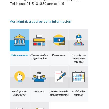
Teléfono:
01-5101830 anexo 115
Ver administradores de la información
Datos generales
Planeamiento y
Presupuesto
Proyectos de
organización
inversión e
Infobras
Participación
Personal
Contratación de
Actividades
ciudadana
bienes y servicios
oficiales