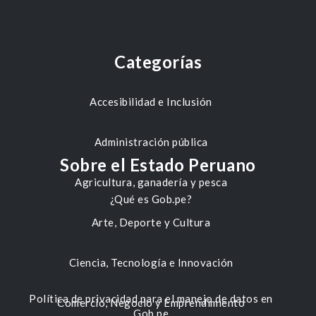
Categorías
Accesibilidad e Inclusión
Administración pública
Sobre el Estado Peruano
Agricultura, ganadería y pesca
¿Qué es Gob.pe?
Arte, Deporte y Cultura
Ciencia, Tecnología e Innovación
Política de privacidad para el manejo de datos en
Comercio, Negocio y Emprendimiento
Gob.pe