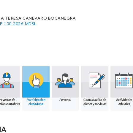
IA TERESA CANEVARO BOCANEGRA
° 100-2026-MDSL
royectos de
Participación
Personal
Contratación de
Actividades
sión e Infobras
ciudadana
bienes y servicios
oficiales
NA