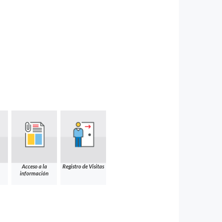
Acceso a la
Registro de Visitas
información