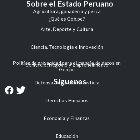
Sobre el Estado Peruano
Agricultura, ganadería y pesca
¿Qué es Gob.pe?
Arte, Deporte y Cultura
Ciencia, Tecnología e Innovación
Política de privacidad para el manejo de datos en
Comercio, Negocio y Emprendimiento
Gob.pe
Síguenos
Defensa, Seguridad y Justicia
Derechos Humanos
Economía y Finanzas
Educación