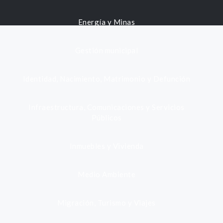
Energía y Minas
Gestión municipal
Identidad, Nacimiento, Matrimonio y Defunción
Infraestructura, Comunicaciones y Servicios
Públicos
Inmuebles y Vivienda
Medio Ambiente
Migración, Turismo y Viajes