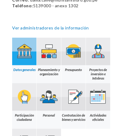
Teléfono:
5139000 - anexo 1302
Ver administradores de la información
Datos generales
Planeamiento y
Presupuesto
Proyectos de
organización
inversión e
Infobras
Participación
Personal
Contratación de
Actividades
ciudadana
bienes y servicios
oficiales