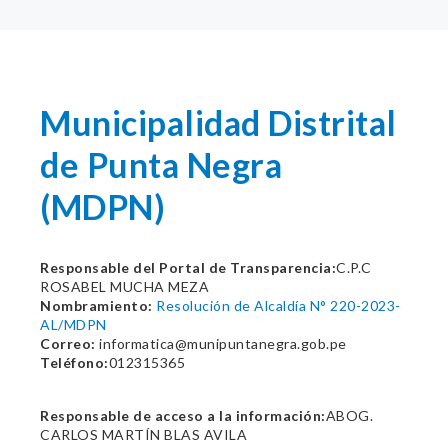
Municipalidad Distrital
de Punta Negra
(MDPN)
Responsable del Portal de Transparencia:
C.P.C
ROSABEL MUCHA MEZA
Nombramiento:
Resolución de Alcaldía N° 220-2023-
AL/MDPN
Correo:
informatica@munipuntanegra.gob.pe
Teléfono:
012315365
Responsable de acceso a la información:
ABOG.
CARLOS MARTÍN BLAS AVILA