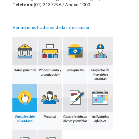
Teléfono:
(01) 2137296 / Anexo 1003
Ver administradores de la información
Datos generales
Planeamiento y
Presupuesto
Proyectos de
organización
inversión e
Infobras
Participación
Personal
Contratación de
Actividades
ciudadana
bienes y servicios
oficiales