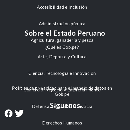
Accesibilidad e Inclusión
Administración pública
Sobre el Estado Peruano
Agricultura, ganadería y pesca
¿Qué es Gob.pe?
Arte, Deporte y Cultura
Ciencia, Tecnología e Innovación
Política de privacidad para el manejo de datos en
Comercio, Negocio y Emprendimiento
Gob.pe
Síguenos
Defensa, Seguridad y Justicia
Derechos Humanos