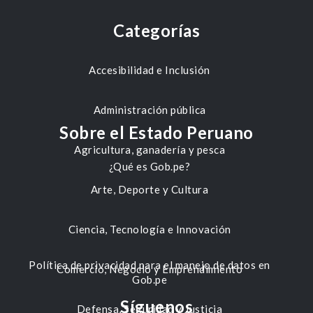
Categorías
Accesibilidad e Inclusión
Administración pública
Sobre el Estado Peruano
Agricultura, ganadería y pesca
¿Qué es Gob.pe?
Arte, Deporte y Cultura
Ciencia, Tecnología e Innovación
Política de privacidad para el manejo de datos en
Comercio, Negocio y Emprendimiento
Gob.pe
Síguenos
Defensa, Seguridad y Justicia