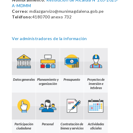
A-MDMM
Correo:
mdiazgarvizo@munimagdalena.gob.pe
Teléfono:
4180700 anexo 732
Ver administradores de la información
Datos generales
Planeamiento y
Presupuesto
Proyectos de
organización
inversión e
Infobras
Participación
Personal
Contratación de
Actividades
ciudadana
bienes y servicios
oficiales