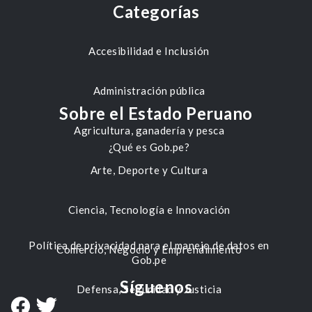
Categorías
Accesibilidad e Inclusión
Administración pública
Sobre el Estado Peruano
Agricultura, ganadería y pesca
¿Qué es Gob.pe?
Arte, Deporte y Cultura
Ciencia, Tecnología e Innovación
Política de privacidad para el manejo de datos en
Comercio, Negocio y Emprendimiento
Gob.pe
Síguenos
Defensa, Seguridad y Justicia