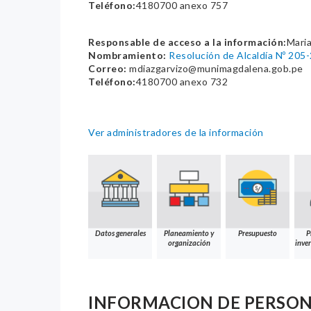
Teléfono:
4180700 anexo 757
Responsable de acceso a la información:
Maria
Nombramiento:
Resolución de Alcaldía Nº 2
Correo:
mdiazgarvizo@munimagdalena.gob.pe
Teléfono:
4180700 anexo 732
Ver administradores de la información
Datos generales
Planeamiento y
Presupuesto
P
organización
inver
INFORMACION DE PERSO