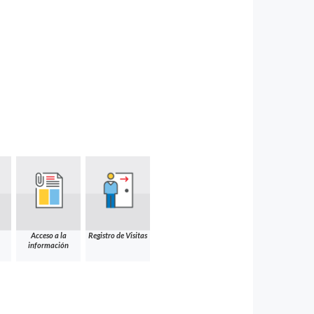
Acceso a la
Registro de Visitas
información