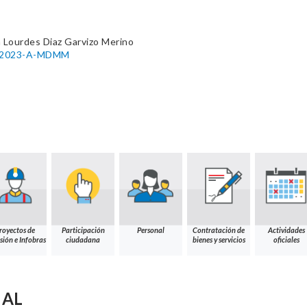
 Lourdes Diaz Garvizo Merino
05-2023-A-MDMM
royectos de
Participación
Personal
Contratación de
Actividades
sión e Infobras
ciudadana
bienes y servicios
oficiales
NAL