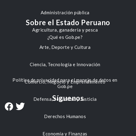
Administración pública
Sobre el Estado Peruano
Agricultura, ganadería y pesca
¿Qué es Gob.pe?
Arte, Deporte y Cultura
Ciencia, Tecnología e Innovación
Política de privacidad para el manejo de datos en
Comercio, Negocio y Emprendimiento
Gob.pe
Síguenos
Defensa, Seguridad y Justicia
Derechos Humanos
Economía y Finanzas