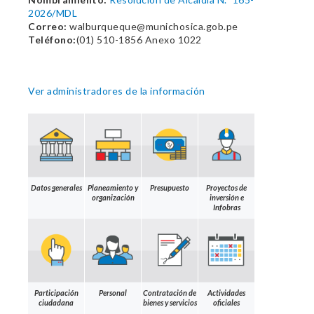
2026/MDL
Correo:
walburqueque@munichosica.gob.pe
Teléfono:
(01) 510-1856 Anexo 1022
Ver administradores de la información
Datos generales
Planeamiento y
Presupuesto
Proyectos de
organización
inversión e
Infobras
Participación
Personal
Contratación de
Actividades
ciudadana
bienes y servicios
oficiales