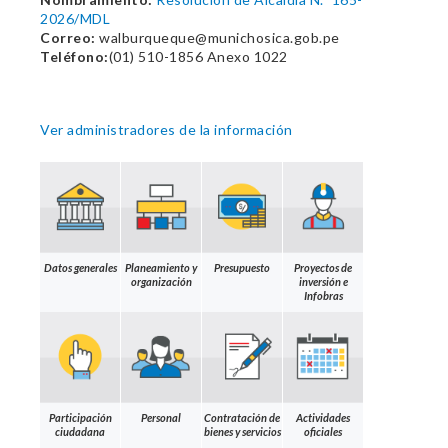
2026/MDL
Correo:
walburqueque@munichosica.gob.pe
Teléfono:
(01) 510-1856 Anexo 1022
Ver administradores de la información
Datos generales
Planeamiento y
Presupuesto
Proyectos de
organización
inversión e
Infobras
Participación
Personal
Contratación de
Actividades
ciudadana
bienes y servicios
oficiales