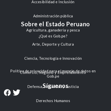
Accesibilidad e Inclusión
Administración pública
Sobre el Estado Peruano
Agricultura, ganadería y pesca
¿Qué es Gob.pe?
Arte, Deporte y Cultura
Ciencia, Tecnología e Innovación
Política de privacidad para el manejo de datos en
Comercio, Negocio y Emprendimiento
Gob.pe
Síguenos
Defensa, Seguridad y Justicia
Derechos Humanos