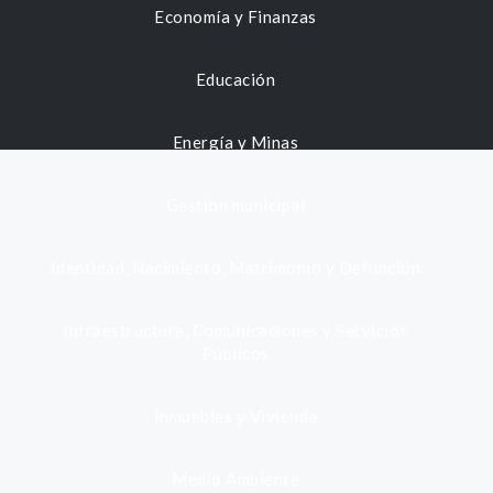
Economía y Finanzas
Educación
Energía y Minas
Gestión municipal
Identidad, Nacimiento, Matrimonio y Defunción
Infraestructura, Comunicaciones y Servicios
Públicos
Inmuebles y Vivienda
Medio Ambiente