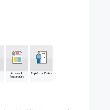
Acceso a la
Registro de Visitas
información