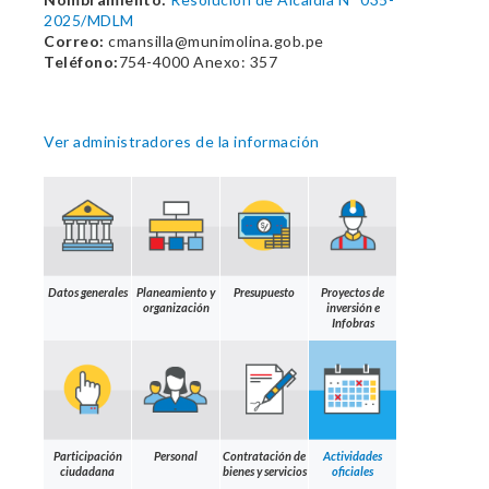
2025/MDLM
Correo:
cmansilla@munimolina.gob.pe
Teléfono:
754-4000 Anexo: 357
Ver administradores de la información
Datos generales
Planeamiento y
Presupuesto
Proyectos de
organización
inversión e
Infobras
Participación
Personal
Contratación de
Actividades
ciudadana
bienes y servicios
oficiales