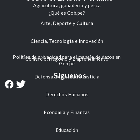
Agricultura, ganadería y pesca
¿Qué es Gob.pe?
Arte, Deporte y Cultura
Ciencia, Tecnología e Innovación
Política de privacidad para el manejo de datos en
Comercio, Negocio y Emprendimiento
Gob.pe
Síguenos
Defensa, Seguridad y Justicia
Derechos Humanos
Economía y Finanzas
Educación