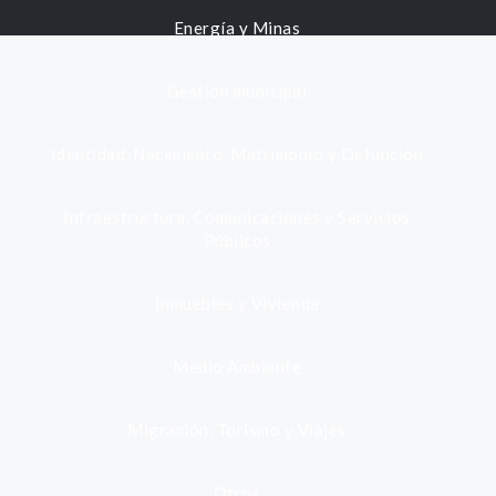
Energía y Minas
Gestión municipal
Identidad, Nacimiento, Matrimonio y Defunción
Infraestructura, Comunicaciones y Servicios
Públicos
Inmuebles y Vivienda
Medio Ambiente
Migración, Turismo y Viajes
Otros