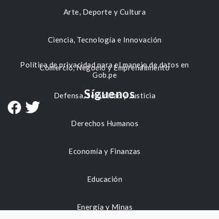
Arte, Deporte y Cultura
Ciencia, Tecnología e Innovación
Política de privacidad para el manejo de datos en
Comercio, Negocio y Emprendimiento
Gob.pe
Síguenos
Defensa, Seguridad y Justicia
Derechos Humanos
Economía y Finanzas
Educación
Energía y Minas