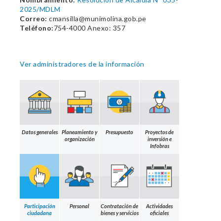
2025/MDLM
Correo:
cmansilla@munimolina.gob.pe
Teléfono:
754-4000 Anexo: 357
Ver administradores de la información
Datos generales
Planeamiento y
Presupuesto
Proyectos de
organización
inversión e
Infobras
Participación
Personal
Contratación de
Actividades
ciudadana
bienes y servicios
oficiales