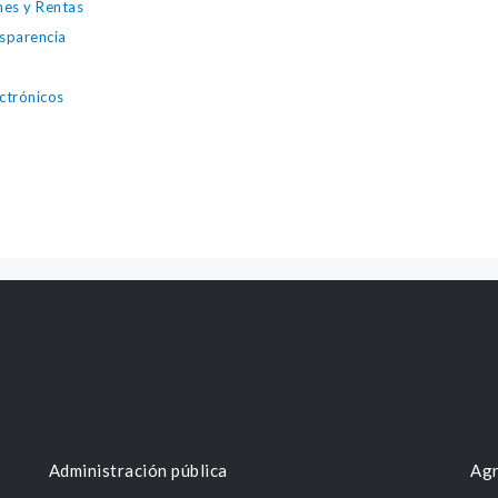
nes y Rentas
nsparencia
ectrónicos
Administración pública
Agr