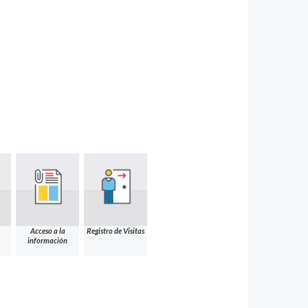
Acceso a la
Registro de Visitas
información