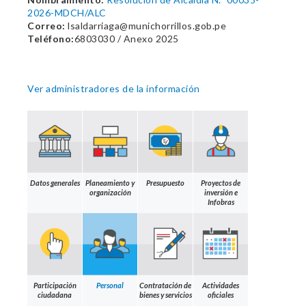
2026-MDCH/ALC
Correo:
lsaldarriaga@munichorrillos.gob.pe
Teléfono:
6803030 / Anexo 2025
Ver administradores de la información
Datos generales
Planeamiento y
Presupuesto
Proyectos de
organización
inversión e
Infobras
Participación
Personal
Contratación de
Actividades
ciudadana
bienes y servicios
oficiales