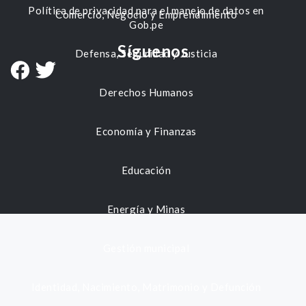
Política de privacidad para el manejo de datos en
Comercio, Negocio y Emprendimiento
Gob.pe
Síguenos
Defensa, Seguridad y Justicia
Derechos Humanos
Economía y Finanzas
Educación
Energía y Minas
Gestión municipal
Identidad, Nacimiento, Matrimonio y Defunción