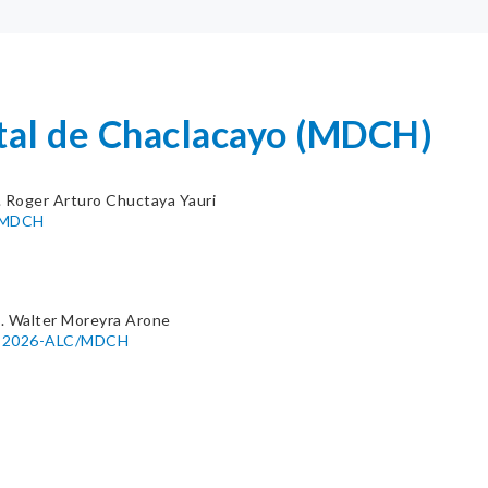
ital de Chaclacayo (MDCH)
. Roger Arturo Chuctaya Yauri
C/MDCH
. Walter Moreyra Arone
080-2026-ALC/MDCH