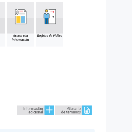
Acceso a la
Registro de Visitas
información