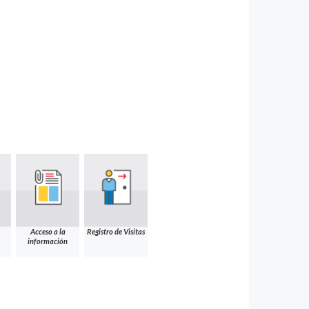
Acceso a la
Registro de Visitas
información