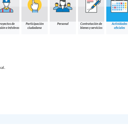
royectos de
Participación
Personal
Contratación de
Actividades
sión e Infobras
ciudadana
bienes y servicios
oficiales
al.