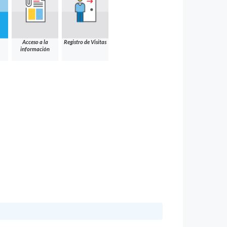
Acceso a la
Registro de Visitas
información