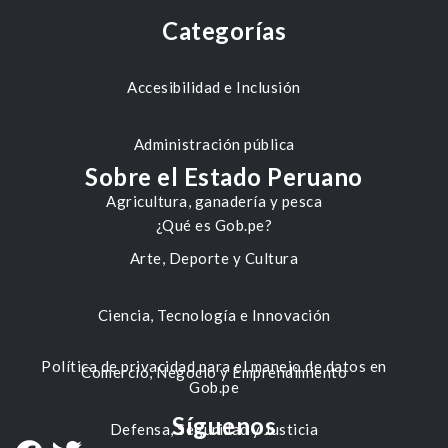
Categorías
Accesibilidad e Inclusión
Administración pública
Sobre el Estado Peruano
Agricultura, ganadería y pesca
¿Qué es Gob.pe?
Arte, Deporte y Cultura
Ciencia, Tecnología e Innovación
Política de privacidad para el manejo de datos en
Comercio, Negocio y Emprendimiento
Gob.pe
Síguenos
Defensa, Seguridad y Justicia