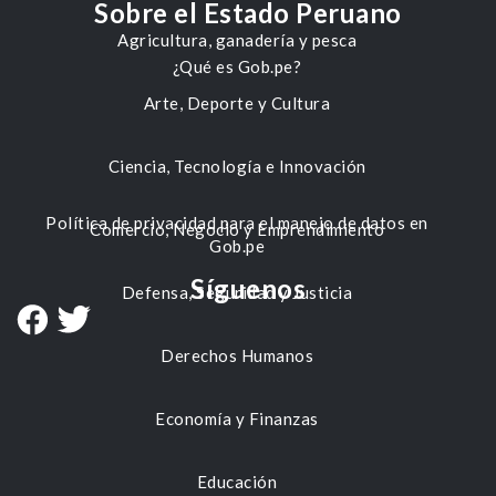
Sobre el Estado Peruano
Agricultura, ganadería y pesca
¿Qué es Gob.pe?
Arte, Deporte y Cultura
Ciencia, Tecnología e Innovación
Política de privacidad para el manejo de datos en
Comercio, Negocio y Emprendimiento
Gob.pe
Síguenos
Defensa, Seguridad y Justicia
Derechos Humanos
Economía y Finanzas
Educación