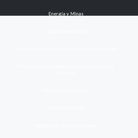
Energía y Minas
Gestión municipal
Identidad, Nacimiento, Matrimonio y Defunción
Infraestructura, Comunicaciones y Servicios
Públicos
Inmuebles y Vivienda
Medio Ambiente
Migración, Turismo y Viajes