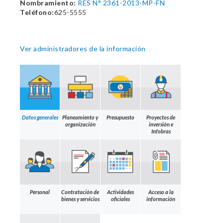
Nombramiento:
RES N° 2361-2013-MP-FN
Teléfono:
625-5555
Ver administradores de la información
Datos generales
Planeamiento y
Presupuesto
Proyectos de
organización
inversión e
Infobras
Personal
Contratación de
Actividades
Acceso a la
bienes y servicios
oficiales
información