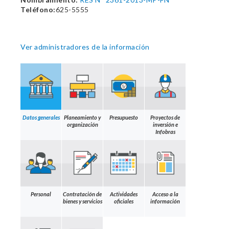
Teléfono:
625-5555
Ver administradores de la información
Datos generales
Planeamiento y
Presupuesto
Proyectos de
organización
inversión e
Infobras
Personal
Contratación de
Actividades
Acceso a la
bienes y servicios
oficiales
información