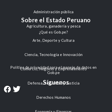
Administración pública
Sobre el Estado Peruano
Agricultura, ganadería y pesca
¿Qué es Gob.pe?
Arte, Deporte y Cultura
Ciencia, Tecnología e Innovación
Política de privacidad para el manejo de datos en
Comercio, Negocio y Emprendimiento
Gob.pe
Síguenos
Defensa, Seguridad y Justicia
Derechos Humanos
Economía y Finanzas