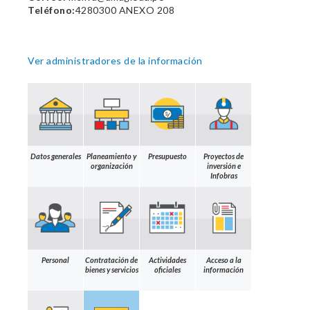
Teléfono:
4280300 ANEXO 208
Ver administradores de la información
Datos generales
Planeamiento y
Presupuesto
Proyectos de
organización
inversión e
Infobras
Personal
Contratación de
Actividades
Acceso a la
bienes y servicios
oficiales
información