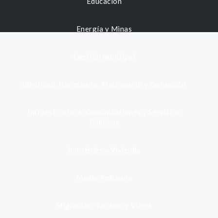
Educación
Energía y Minas
Gestión municipal
Identidad, Nacimiento, Matrimonio y Defunción
Infraestructura, Comunicaciones y Servicios
Públicos
Inmuebles y Vivienda
Medio Ambiente
Migración, Turismo y Viajes