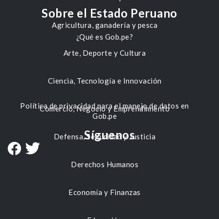
Sobre el Estado Peruano
Agricultura, ganadería y pesca
¿Qué es Gob.pe?
Arte, Deporte y Cultura
Ciencia, Tecnología e Innovación
Política de privacidad para el manejo de datos en
Comercio, Negocio y Emprendimiento
Gob.pe
Síguenos
Defensa, Seguridad y Justicia
Derechos Humanos
Economía y Finanzas