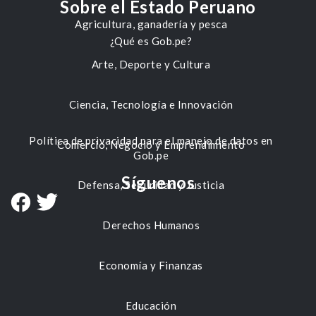
Sobre el Estado Peruano
Agricultura, ganadería y pesca
¿Qué es Gob.pe?
Arte, Deporte y Cultura
Ciencia, Tecnología e Innovación
Política de privacidad para el manejo de datos en
Comercio, Negocio y Emprendimiento
Gob.pe
Síguenos
Defensa, Seguridad y Justicia
Derechos Humanos
Economía y Finanzas
Educación