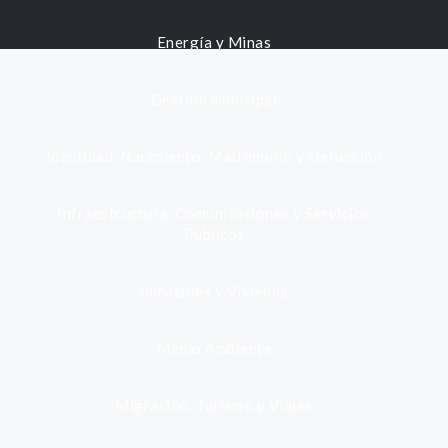
Energía y Minas
Gestión municipal
Identidad, Nacimiento, Matrimonio y Defunción
Infraestructura, Comunicaciones y Servicios
Públicos
Inmuebles y Vivienda
Medio Ambiente
Migración, Turismo y Viajes