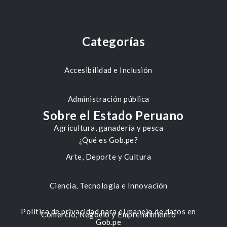
Categorías
Accesibilidad e Inclusión
Administración pública
Sobre el Estado Peruano
Agricultura, ganadería y pesca
¿Qué es Gob.pe?
Arte, Deporte y Cultura
Ciencia, Tecnología e Innovación
Política de privacidad para el manejo de datos en
Comercio, Negocio y Emprendimiento
Gob.pe