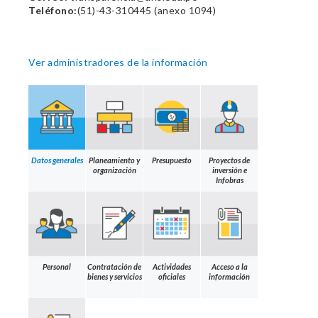
Teléfono:
(51)-43-310445 (anexo 1094)
Ver administradores de la información
Datos generales
Planeamiento y
Presupuesto
Proyectos de
organización
inversión e
Infobras
Personal
Contratación de
Actividades
Acceso a la
bienes y servicios
oficiales
información