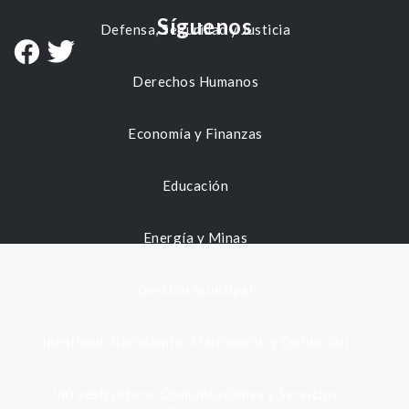
Síguenos
Defensa, Seguridad y Justicia
Derechos Humanos
Economía y Finanzas
Educación
Energía y Minas
Gestión municipal
Identidad, Nacimiento, Matrimonio y Defunción
Infraestructura, Comunicaciones y Servicios