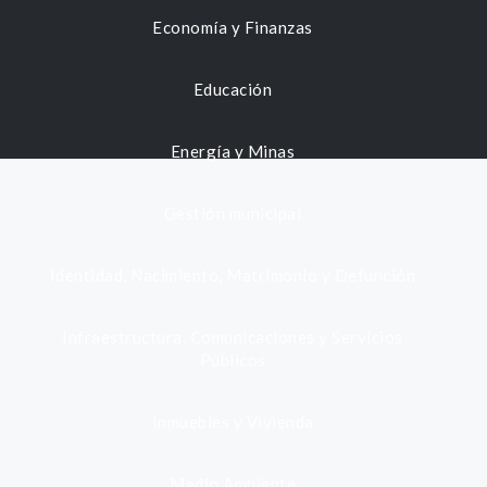
Economía y Finanzas
Educación
Energía y Minas
Gestión municipal
Identidad, Nacimiento, Matrimonio y Defunción
Infraestructura, Comunicaciones y Servicios
Públicos
Inmuebles y Vivienda
Medio Ambiente