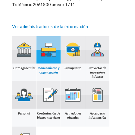
Teléfono:
2061800 anexo 1711
Ver administradores de la información
Datos generales
Planeamiento y
Presupuesto
Proyectos de
organización
inversión e
Infobras
Personal
Contratación de
Actividades
Acceso a la
bienes y servicios
oficiales
información