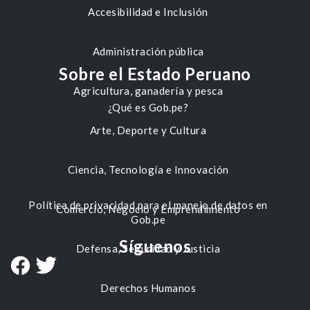
Accesibilidad e Inclusión
Administración pública
Sobre el Estado Peruano
Agricultura, ganadería y pesca
¿Qué es Gob.pe?
Arte, Deporte y Cultura
Ciencia, Tecnología e Innovación
Política de privacidad para el manejo de datos en
Comercio, Negocio y Emprendimiento
Gob.pe
Síguenos
Defensa, Seguridad y Justicia
Derechos Humanos