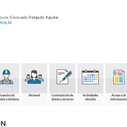
Rocío Consuelo Delgado Aguilar
-UNALM
royectos de
Personal
Contratación de
Actividades
Acceso a la
sión e Infobras
bienes y servicios
oficiales
información
ÓN