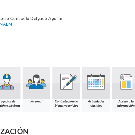
Rocío Consuelo Delgado Aguilar
-UNALM
royectos de
Personal
Contratación de
Actividades
Acceso a la
sión e Infobras
bienes y servicios
oficiales
información
IZACIÓN