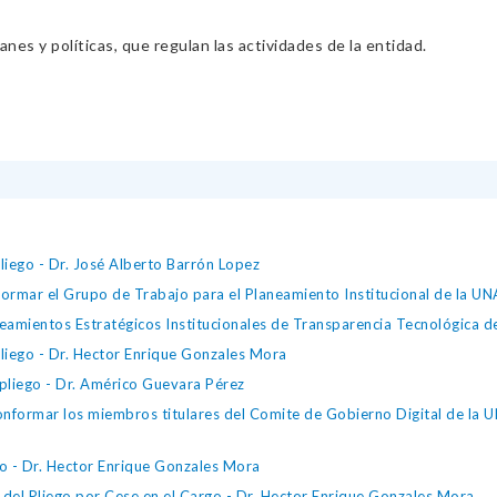
nes y políticas, que regulan las actividades de la entidad.
pliego - Dr. José Alberto Barrón Lopez
mar el Grupo de Trabajo para el Planeamiento Institucional de la U
mientos Estratégicos Institucionales de Transparencia Tecnológica d
 pliego - Dr. Hector Enrique Gonzales Mora
l pliego - Dr. Américo Guevara Pérez
formar los miembros titulares del Comite de Gobierno Digital de la U
go - Dr. Hector Enrique Gonzales Mora
 del Pliego por Cese en el Cargo - Dr. Hector Enrique Gonzales Mora