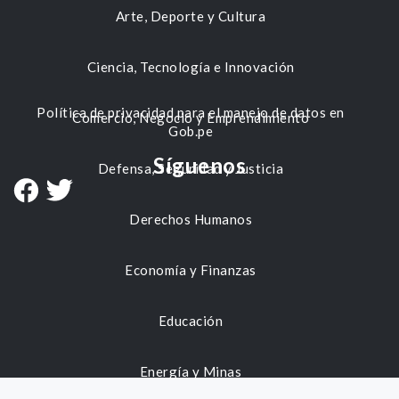
Arte, Deporte y Cultura
Ciencia, Tecnología e Innovación
Política de privacidad para el manejo de datos en
Comercio, Negocio y Emprendimiento
Gob.pe
Síguenos
Defensa, Seguridad y Justicia
Derechos Humanos
Economía y Finanzas
Educación
Energía y Minas