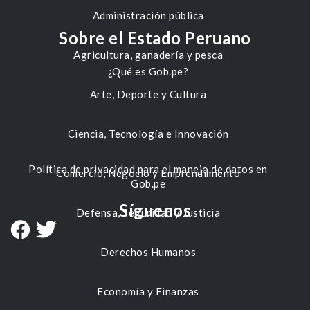
Administración pública
Sobre el Estado Peruano
Agricultura, ganadería y pesca
¿Qué es Gob.pe?
Arte, Deporte y Cultura
Ciencia, Tecnología e Innovación
Política de privacidad para el manejo de datos en
Comercio, Negocio y Emprendimiento
Gob.pe
Síguenos
Defensa, Seguridad y Justicia
Derechos Humanos
Economía y Finanzas