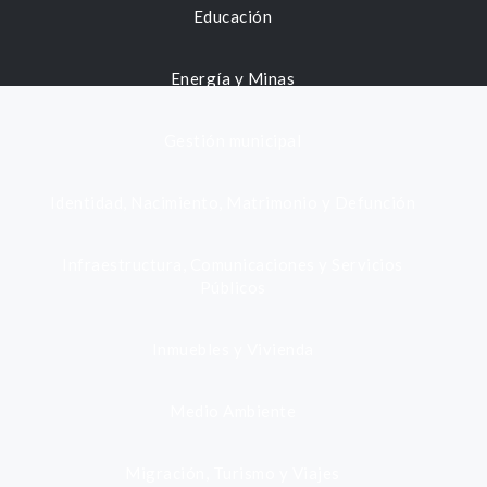
Educación
Energía y Minas
Gestión municipal
Identidad, Nacimiento, Matrimonio y Defunción
Infraestructura, Comunicaciones y Servicios
Públicos
Inmuebles y Vivienda
Medio Ambiente
Migración, Turismo y Viajes