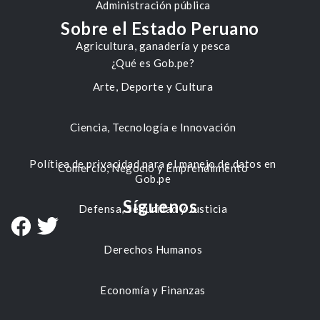
Administración pública
Sobre el Estado Peruano
Agricultura, ganadería y pesca
¿Qué es Gob.pe?
Arte, Deporte y Cultura
Ciencia, Tecnología e Innovación
Política de privacidad para el manejo de datos en
Comercio, Negocio y Emprendimiento
Gob.pe
Síguenos
Defensa, Seguridad y Justicia
Derechos Humanos
Economía y Finanzas