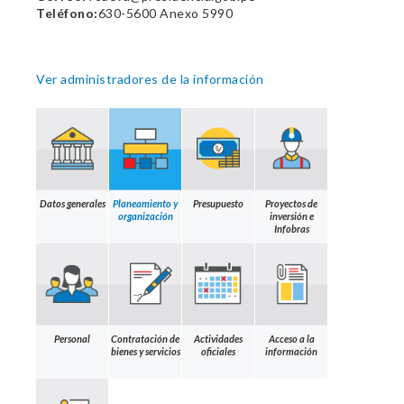
Teléfono:
630-5600 Anexo 5990
Ver administradores de la información
Datos generales
Planeamiento y
Presupuesto
Proyectos de
organización
inversión e
Infobras
Personal
Contratación de
Actividades
Acceso a la
bienes y servicios
oficiales
información