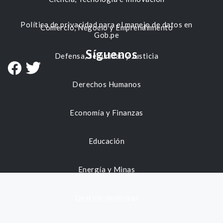
Política de privacidad para el manejo de datos en
Comercio, Negocio y Emprendimiento
Gob.pe
Síguenos
Defensa, Seguridad y Justicia
Derechos Humanos
Economía y Finanzas
Educación
Energía y Minas
Gestión municipal