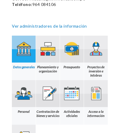
Teléfono:
964 084106
Ver administradores de la información
Datos generales
Planeamiento y
Presupuesto
Proyectos de
organización
inversión e
Infobras
Personal
Contratación de
Actividades
Acceso a la
bienes y servicios
oficiales
información