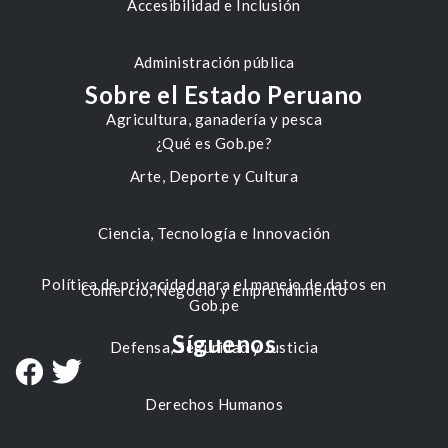
Accesibilidad e Inclusión
Administración pública
Sobre el Estado Peruano
Agricultura, ganadería y pesca
¿Qué es Gob.pe?
Arte, Deporte y Cultura
Ciencia, Tecnología e Innovación
Política de privacidad para el manejo de datos en
Comercio, Negocio y Emprendimiento
Gob.pe
Síguenos
Defensa, Seguridad y Justicia
Derechos Humanos