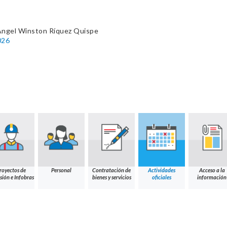
Ángel Winston Ríquez Quispe
026
royectos de
Personal
Contratación de
Actividades
Acceso a la
sión e Infobras
bienes y servicios
oficiales
información