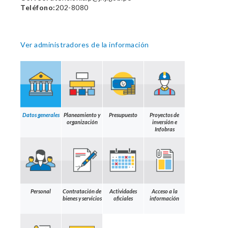
Teléfono:
202-8080
Ver administradores de la información
Datos generales
Planeamiento y
Presupuesto
Proyectos de
organización
inversión e
Infobras
Personal
Contratación de
Actividades
Acceso a la
bienes y servicios
oficiales
información