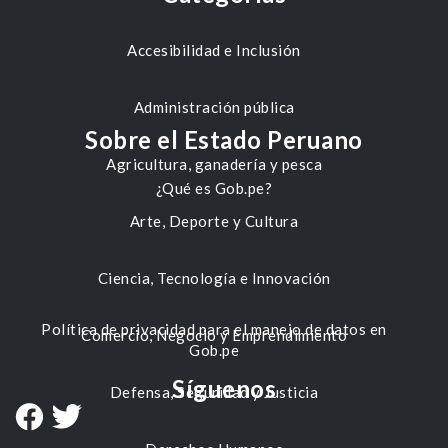
Accesibilidad e Inclusión
Administración pública
Sobre el Estado Peruano
Agricultura, ganadería y pesca
¿Qué es Gob.pe?
Arte, Deporte y Cultura
Ciencia, Tecnología e Innovación
Política de privacidad para el manejo de datos en
Comercio, Negocio y Emprendimiento
Gob.pe
Síguenos
Defensa, Seguridad y Justicia