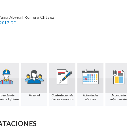
Vania Abygail Romero Chávez
-2017-DE
royectos de
Personal
Contratación de
Actividades
Acceso a la
sión e Infobras
bienes y servicios
oficiales
información
ATACIONES