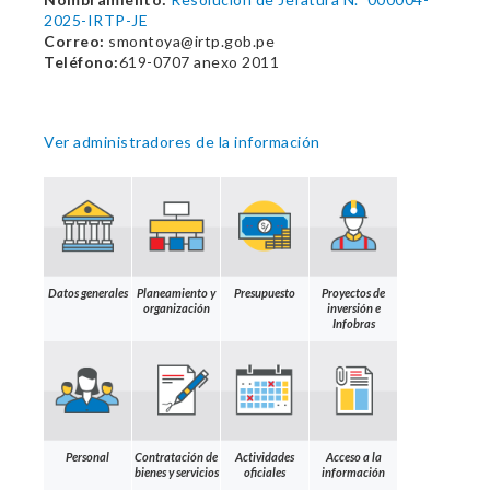
2025-IRTP-JE
Correo:
smontoya@irtp.gob.pe
Teléfono:
619-0707 anexo 2011
Ver administradores de la información
Datos generales
Planeamiento y
Presupuesto
Proyectos de
organización
inversión e
Infobras
Personal
Contratación de
Actividades
Acceso a la
bienes y servicios
oficiales
información