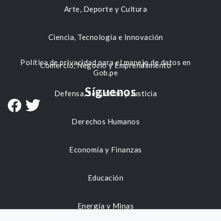
Arte, Deporte y Cultura
Ciencia, Tecnología e Innovación
Política de privacidad para el manejo de datos en
Comercio, Negocio y Emprendimiento
Gob.pe
Síguenos
Defensa, Seguridad y Justicia
Derechos Humanos
Economía y Finanzas
Educación
Energía y Minas