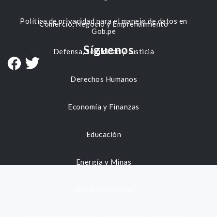
Política de privacidad para el manejo de datos en
Comercio, Negocio y Emprendimiento
Gob.pe
Síguenos
Defensa, Seguridad y Justicia
Derechos Humanos
Economía y Finanzas
Educación
Energía y Minas
Gestión municipal