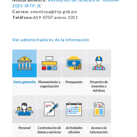
2025-IRTP-JE
Correo:
smontoya@irtp.gob.pe
Teléfono:
619-0707 anexo 2011
Ver administradores de la información
Datos generales
Planeamiento y
Presupuesto
Proyectos de
organización
inversión e
Infobras
Personal
Contratación de
Actividades
Acceso a la
bienes y servicios
oficiales
información