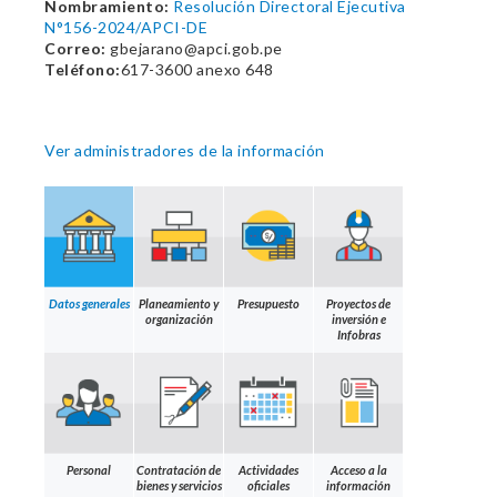
Nombramiento:
Resolución Directoral Ejecutiva
N°156-2024/APCI-DE
Correo:
gbejarano@apci.gob.pe
Teléfono:
617-3600 anexo 648
Ver administradores de la información
Datos generales
Planeamiento y
Presupuesto
Proyectos de
organización
inversión e
Infobras
Personal
Contratación de
Actividades
Acceso a la
bienes y servicios
oficiales
información